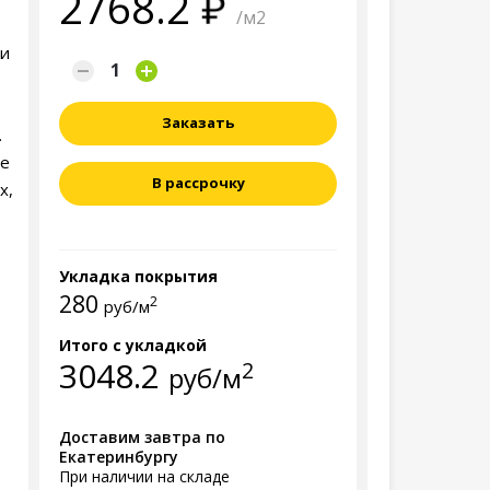
2768.2
/м2
 и
Заказать
.
ие
В рассрочку
х,
Укладка покрытия
280
2
руб/м
Итого с укладкой
3048.2
2
руб/м
Доставим завтра по
Екатеринбургу
При наличии на складе