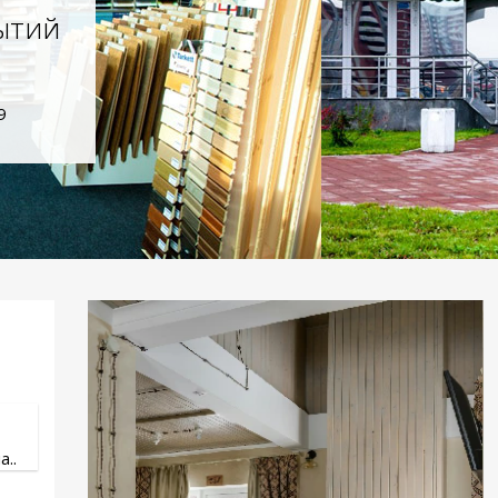
ытий
9
..