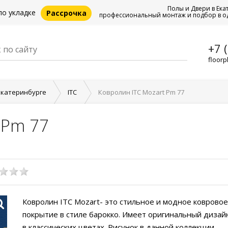
Полы и Двери в Ека
по укладке
Рассрочка
профессиональный монтаж и подбор в о
+7 
floorp
Екатеринбурге
ITC
Ковролин ITC Mozart Pm 77
 Pm 77
Ковролин ITC Mozart- это стильное и модное ковровое
покрытие в стиле барокко. Имеет оригинальный дизай
в классических цветах. Рисунок в данной коллекции