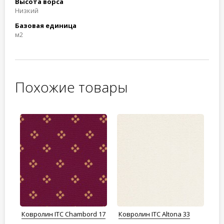
Высота ворса
Низкий
Базовая единица
м2
Похожие товары
8
Ковролин ITC Chambord 17
Ковролин ITC Altona 33
Ко