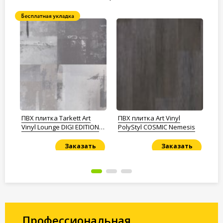
а
ПВХ плитка Tarkett Art
ПВХ плитка Art Vinyl
Кв
Vinyl Lounge DIGI EDITION
PolyStyl COSMIC Nemesis
De
THOMAS
Заказать
Заказать
Под заказ
Под заказ
По
Профессиональная