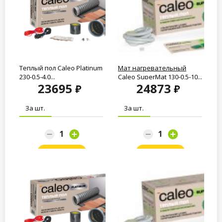
Теплый пол Caleo Platinum
Мат нагревательный
230-0.5-4.0...
Caleo SuperMat 130-0,5-10...
23695
24873
За шт.
За шт.
Заказать
Заказать