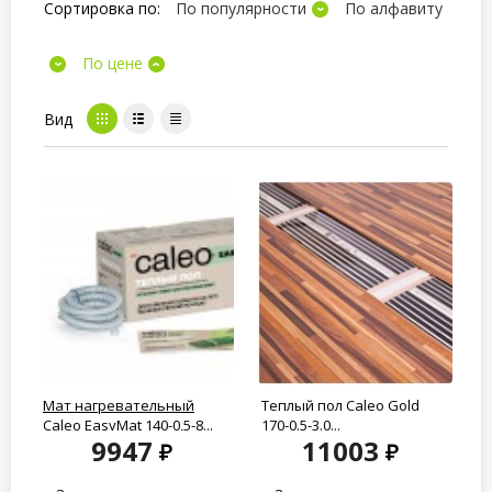
Сортировка по:
По популярности
По алфавиту
По цене
Вид
Мат нагревательный
Теплый пол Caleo Gold
Caleo EasyMat 140-0,5-8...
170-0.5-3.0...
9947
11003