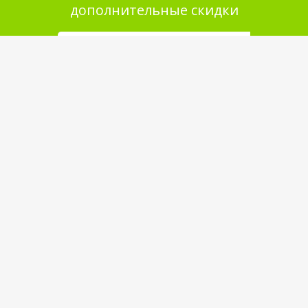
дополнительные скидки
Помощь в покупке
Выбор товара
Как сделать заказ
Оплата
Доставка
Самовывоз
Обратная связь