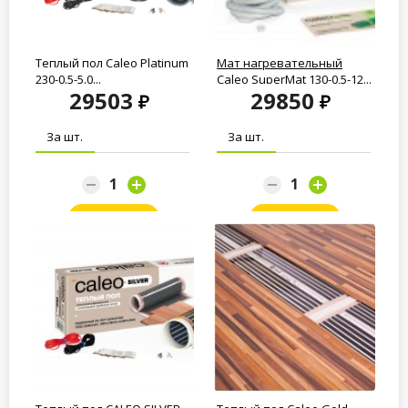
Теплый пол Caleo Platinum
Мат нагревательный
230-0.5-5.0...
Caleo SuperMat 130-0,5-12...
29503
29850
За шт.
За шт.
Заказать
Заказать