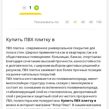
Заказать
Показывать по:
20
40
60
80
100
Купить ПВХ плитку в
ПВХ плитка - современное универсальное покрытие для
пола и стен. Широко применяется как в квартирах,так и в
общественных помещениях: больницах, банках, спортзалах.
Благодаря сочетанию высокий прочности, износостойкости
и долговечности, с широким выбором цветовых решений и
рисунков, ПВХ плитка занимает все более прочные позиции
на рынке напольных покрытий.
ПВХ плитка изготавливается из поливинилхлорида, имеет
многослойную структуру очень схожую с линолеумом и
состоит из: основание из вспененного поливинилхлорида,
стабилизирующий слой из стекловолокна, декоративный
слой с рисунком и защитный слой из чистого прозрачного
ПВХ, полиэстера или полиуретана.
Купить ПВХ плитку в
можно в интернет-магазине “Флор Плюс”. В нашем магазине