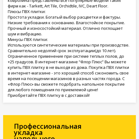
ковролина представлены все популярные модели таких
фирм как - Tarkett, Art Tile, Orchidtile, IVC, Deart Floor.
Плюсы ПВХ плитки:
Простота укладки. Богатый выбор расцветки и фактуры.
Низкие требования к основанию. Влагостойкое покрытие.
Прочный и износостойкий материал. Отлично поглощает
шум и вибрацию.
Минусы ПВХ плитки:
Используются синтетические материалы при производстве.
Сравнительно недолгий срок эксплуатации(до 10 лет).
Ограниченное применение при системе теплых полов, до
+25 градусов. В интернет-магазине “Флор Плюс” Вы можете
купить ПВХ плитку в не выходя из дома. Покупка ПВХ плитки
в интернет-магазине - это хороший способ сэкономить свое
время на посещении магазинов в разных частях города. С
«Флор Плюс» вы сможете подобрать напольное покрытие
для любого помещения по приемлемой цене!
Приобретайте ПВХ плитку в с доставкой!
Профессиональная
укладка
напольного