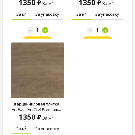
1350
1350
2
2
За м
За м
2
2
За м
За упаковку
За м
За упаковку
Заказать
Заказать
Кварцвиниловая плитка
Art East (Art Tile) Premium...
1350
2
За м
2
За м
За упаковку