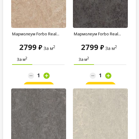
Мармолеум Forbo Real...
Мармолеум Forbo Real...
2799
2799
2
2
За м
За м
2
2
За м
За м
Заказать
Заказать