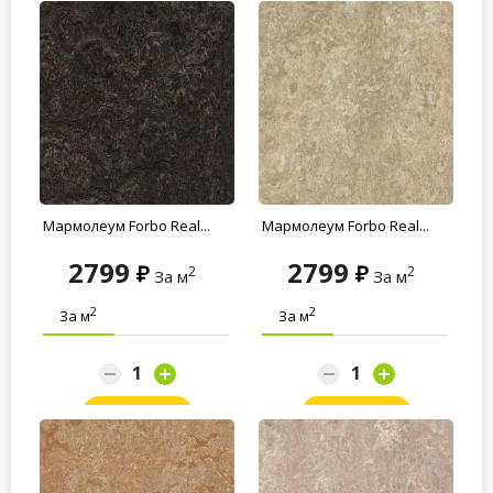
Мармолеум Forbo Real...
Мармолеум Forbo Real...
2799
2799
2
2
За м
За м
2
2
За м
За м
Заказать
Заказать