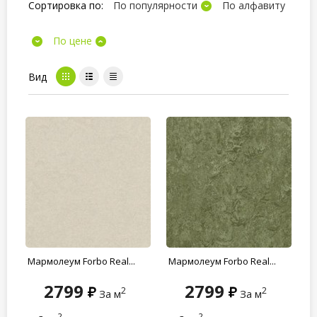
Сортировка по:
По популярности
По алфавиту
По цене
Вид
Мармолеум Forbo Real...
Мармолеум Forbo Real...
2799
2799
2
2
За м
За м
2
2