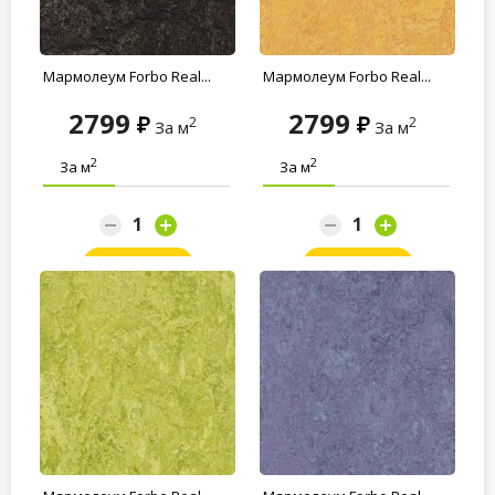
Мармолеум Forbo Real...
Мармолеум Forbo Real...
2799
2799
2
2
За м
За м
2
2
За м
За м
Заказать
Заказать