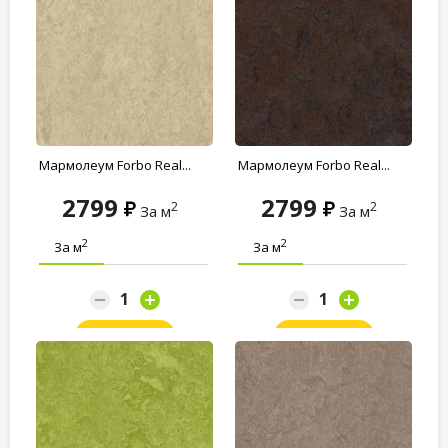
Мармолеум Forbo Real...
Мармолеум Forbo Real...
2799
2799
2
2
За м
За м
2
2
За м
За м
Заказать
Заказать