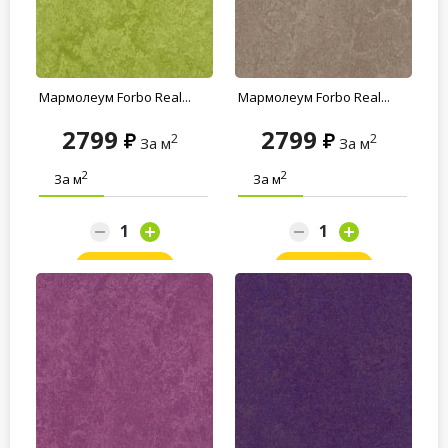
Мармолеум Forbo Real...
Мармолеум Forbo Real...
2799
2799
2
2
За м
За м
2
2
За м
За м
Заказать
Заказать