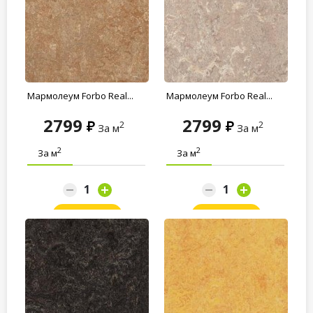
Мармолеум Forbo Real...
Мармолеум Forbo Real...
2799
2799
2
2
За м
За м
2
2
За м
За м
Заказать
Заказать