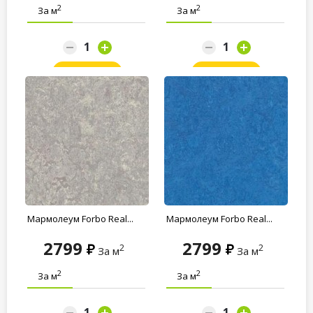
2
2
За м
За м
Заказать
Заказать
Мармолеум Forbo Real...
Мармолеум Forbo Real...
2799
2799
2
2
За м
За м
2
2
За м
За м