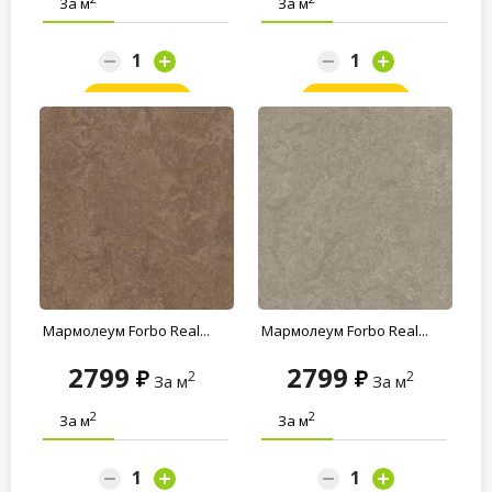
За м
За м
Заказать
Заказать
Мармолеум Forbo Real...
Мармолеум Forbo Real...
2799
2799
2
2
За м
За м
2
2
За м
За м