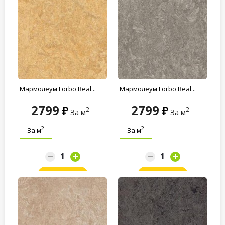
Мармолеум Forbo Real...
Мармолеум Forbo Real...
2799
2799
2
2
За м
За м
2
2
За м
За м
Заказать
Заказать