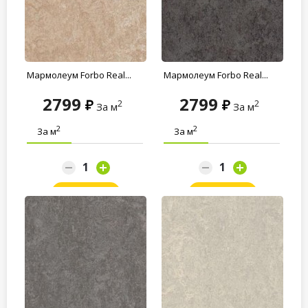
Мармолеум Forbo Real...
Мармолеум Forbo Real...
2799
2799
2
2
За м
За м
2
2
За м
За м
Заказать
Заказать