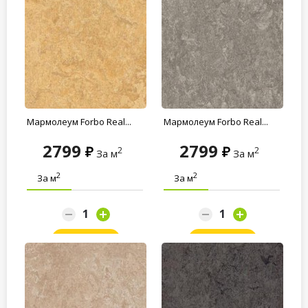
Мармолеум Forbo Real...
Мармолеум Forbo Real...
2799
2799
2
2
За м
За м
2
2
За м
За м
Заказать
Заказать