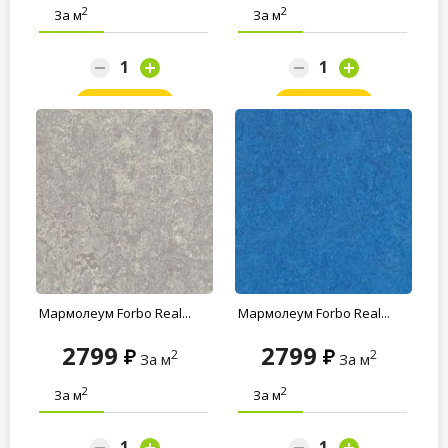
2
2
За м
За м
Заказать
Заказать
Мармолеум Forbo Real...
Мармолеум Forbo Real...
2799
2799
2
2
За м
За м
2
2
За м
За м