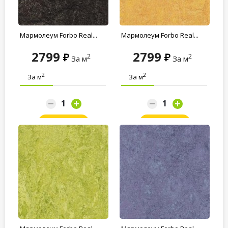
Мармолеум Forbo Real...
Мармолеум Forbo Real...
2799
2799
2
2
За м
За м
2
2
За м
За м
Заказать
Заказать