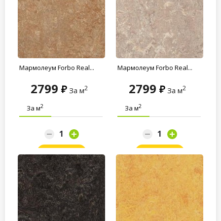
Мармолеум Forbo Real...
Мармолеум Forbo Real...
2799
2799
2
2
За м
За м
2
2
За м
За м
Заказать
Заказать