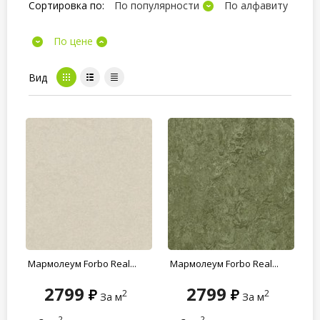
Сортировка по:
По популярности
По алфавиту
По цене
Вид
Мармолеум Forbo Real...
Мармолеум Forbo Real...
2799
2799
2
2
За м
За м
2
2