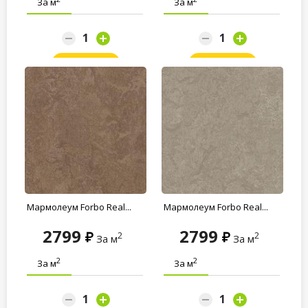
За м
За м
Заказать
Заказать
Мармолеум Forbo Real...
Мармолеум Forbo Real...
2799
2799
2
2
За м
За м
2
2
За м
За м