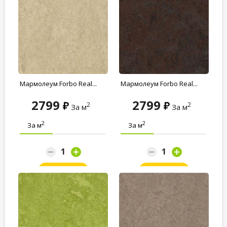
Мармолеум Forbo Real...
Мармолеум Forbo Real...
2799
2799
2
2
За м
За м
2
2
За м
За м
Заказать
Заказать