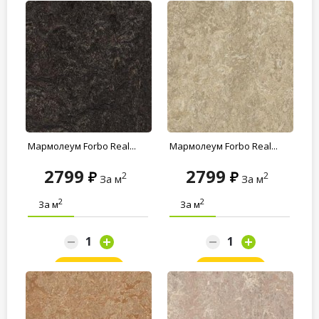
Мармолеум Forbo Real...
Мармолеум Forbo Real...
2799
2799
2
2
За м
За м
2
2
За м
За м
Заказать
Заказать