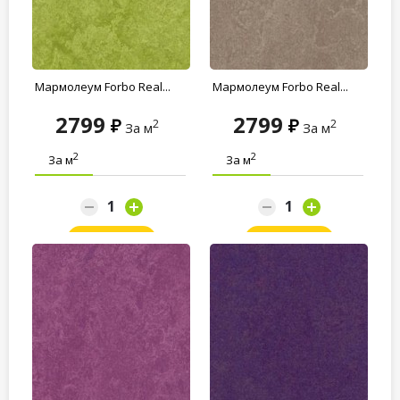
Мармолеум Forbo Real...
Мармолеум Forbo Real...
2799
2799
2
2
За м
За м
2
2
За м
За м
Заказать
Заказать