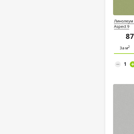
Линолеум T
Aspect 9
8
2
За м