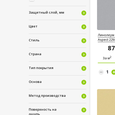
4
5
Защитный слой, мм
Цвет
Линолеум T
Aspect 22
Стиль
8
Страна
2
За м
Тип покрытия
Основа
Метод производства
Поверхность на
ощупь