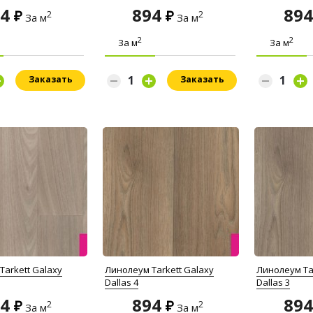
94
894
89
2
2
За м
За м
2
2
За м
За м
Заказать
Заказать
Tarkett Galaxy
Линолеум Tarkett Galaxy
Линолеум Ta
Dallas 4
Dallas 3
94
894
89
2
2
За м
За м