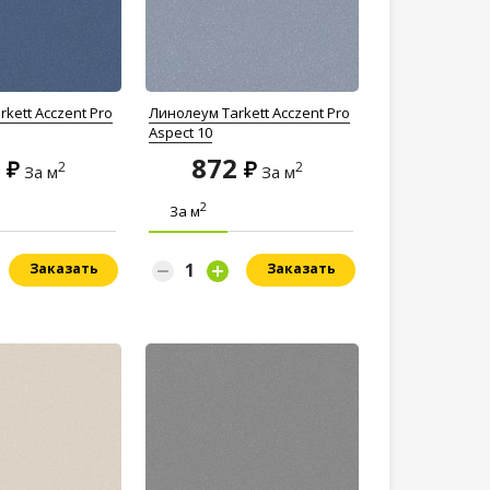
kett Acczent Pro
Линолеум Tarkett Acczent Pro
Aspect 10
2
872
2
2
За м
За м
2
За м
Заказать
Заказать