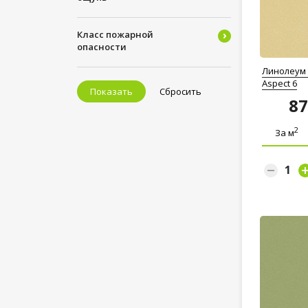
Класс пожарной
опасности
Линолеум T
Aspect 6
Показать
Сбросить
8
2
За м