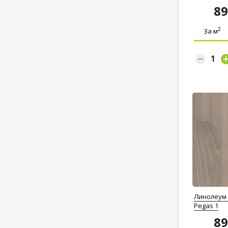
8
2
За м
Линолеум 
Pegas 1
8