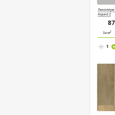
Линолеум T
Aspect 2
8
2
За м