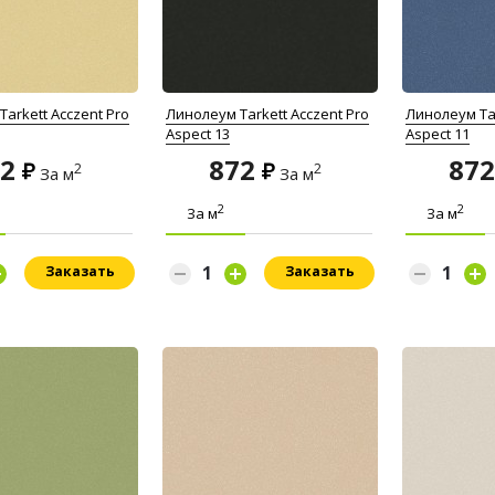
arkett Acczent Pro
Линолеум Tarkett Acczent Pro
Линолеум Tar
Aspect 13
Aspect 11
72
872
87
2
2
За м
За м
2
2
За м
За м
Заказать
Заказать