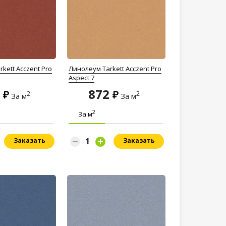
kett Acczent Pro
Линолеум Tarkett Acczent Pro
Aspect 7
2
872
2
2
За м
За м
2
За м
Заказать
Заказать