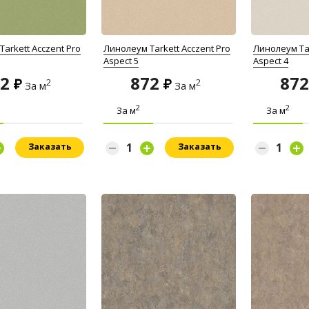
arkett Acczent Pro
Линолеум Tarkett Acczent Pro
Линолеум Tar
Aspect 5
Aspect 4
72
872
87
2
2
За м
За м
2
2
За м
За м
Заказать
Заказать