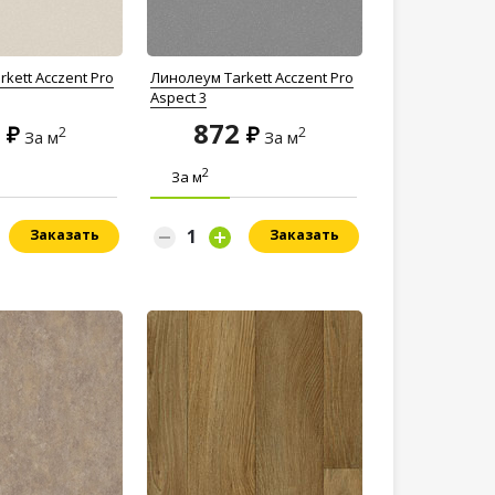
kett Acczent Pro
Линолеум Tarkett Acczent Pro
Aspect 3
2
872
2
2
За м
За м
2
За м
Заказать
Заказать