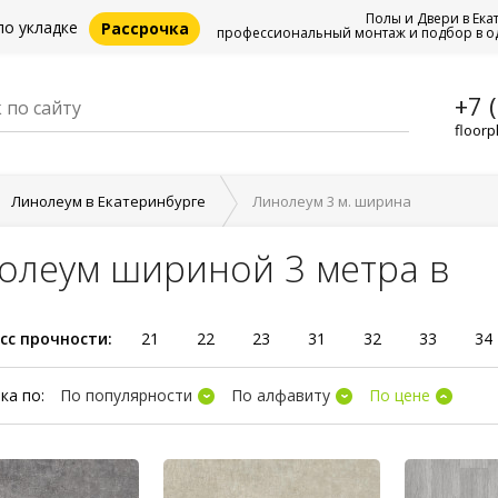
Полы и Двери в Ека
по укладке
Рассрочка
профессиональный монтаж и подбор в о
+7 
floorp
Линолеум в Екатеринбурге
Линолеум 3 м. ширина
олеум шириной 3 метра в
сс прочности:
21
22
23
31
32
33
34
ка по:
По популярности
По алфавиту
По цене