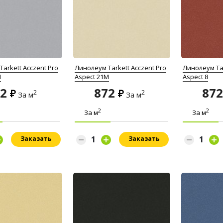
arkett Acczent Pro
Линолеум Tarkett Acczent Pro
Линолеум Tar
M
Aspect 21M
Aspect 8
72
872
87
2
2
За м
За м
2
2
За м
За м
Заказать
Заказать