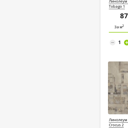
Линолеум T
Tobago 1
8
2
За м
Линолеум 
Crocus 2