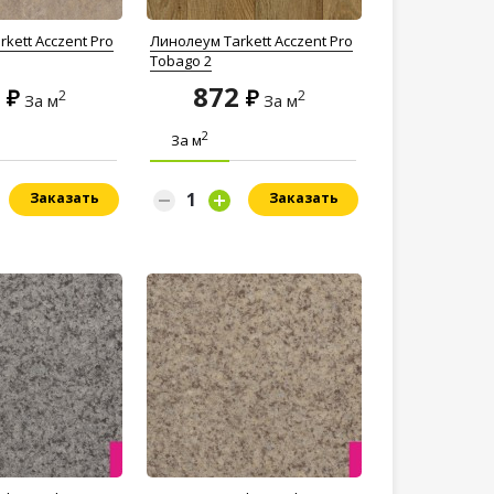
kett Acczent Pro
Линолеум Tarkett Acczent Pro
Tobago 2
2
872
2
2
За м
За м
2
За м
Заказать
Заказать