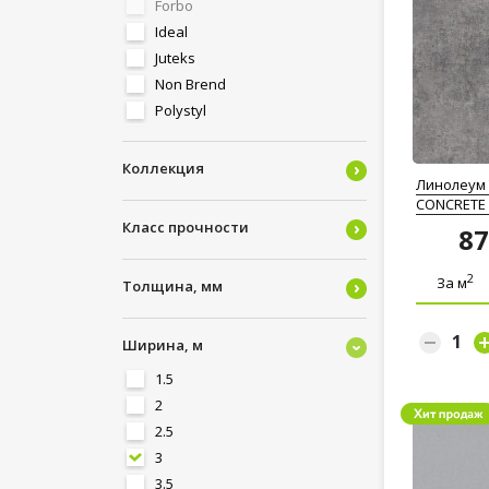
Forbo
Ideal
Juteks
Non Brend
Polystyl
Tarkett
Комитекс Лин
Коллекция
Линолеум T
Синтерос (Sinteros)
CONCRETE 
Класс прочности
8
2
За м
Толщина, мм
Ширина, м
1.5
2
2.5
3
3.5