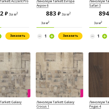
arkett Acczent Pro
Линолеум Tarkett Evropa
Линолеум Ta
Акрон 6
Safari 3
72
883
89
2
2
За м
За м
2
2
За м
За м
Заказать
Заказать
Tarkett Galaxy
Линолеум Tarkett Galaxy
Линолеум Ta
Crocus 1
Pegas 4