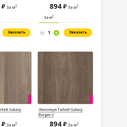
4
894
2
2
За м
За м
2
За м
Заказать
Заказать
rkett Galaxy
Линолеум Tarkett Galaxy
Burgas 3
4
894
2
2
За м
За м