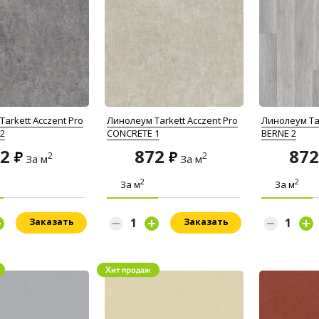
arkett Acczent Pro
Линолеум Tarkett Acczent Pro
Линолеум Tar
2
CONCRETE 1
BERNE 2
72
872
87
2
2
За м
За м
2
2
За м
За м
Заказать
Заказать