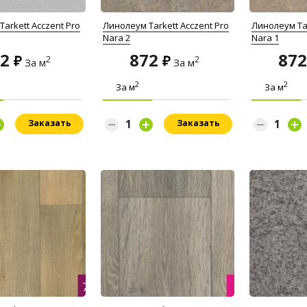
arkett Acczent Pro
Линолеум Tarkett Acczent Pro
Линолеум Tar
Nara 2
Nara 1
72
872
87
2
2
За м
За м
2
2
За м
За м
Заказать
Заказать