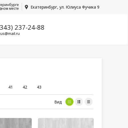
теринбурге
Екатеринбург, ул. Юлиуса Фучика 9
дном месте
(343) 237-24-88
lus@mail.ru
41
42
43
Вид