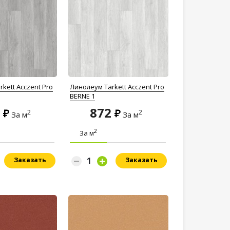
kett Acczent Pro
Линолеум Tarkett Acczent Pro
BERNE 1
2
872
2
2
За м
За м
2
За м
Заказать
Заказать