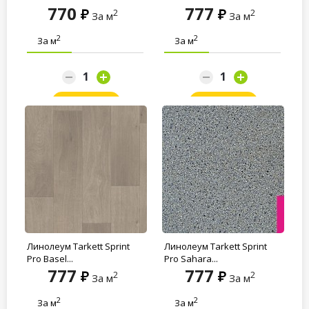
770
777
2
2
За м
За м
2
2
За м
За м
Заказать
Заказать
Линолеум Tarkett Sprint
Линолеум Tarkett Sprint
Pro Basel...
Pro Sahara...
777
777
2
2
За м
За м
2
2
За м
За м