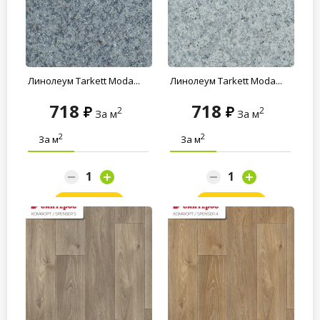
Линолеум Tarkett Moda...
Линолеум Tarkett Moda...
718
718
2
2
За м
За м
2
2
За м
За м
Заказать
Заказать