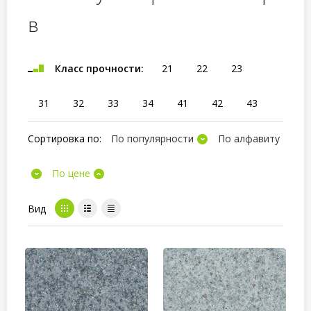
в
Класс прочности:
21
22
23
31
32
33
34
41
42
43
Сортировка по:
По популярности
По алфавиту
По цене
Вид