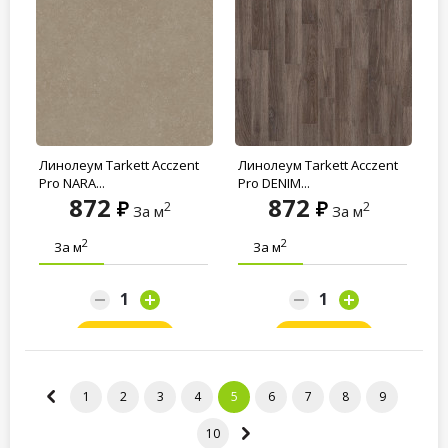
Линолеум Tarkett Acczent
Линолеум Tarkett Acczent
Pro NARA...
Pro DENIM...
872
872
2
2
За м
За м
2
2
За м
За м
Заказать
Заказать
1
2
3
4
5
6
7
8
9
10