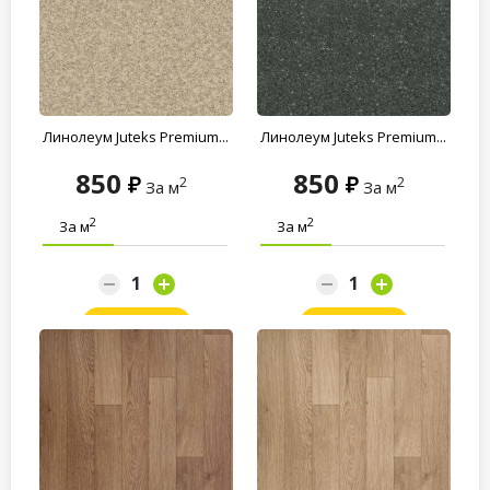
Линолеум Juteks Premium...
Линолеум Juteks Premium...
850
850
2
2
За м
За м
2
2
За м
За м
Заказать
Заказать