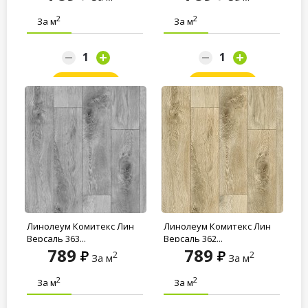
2
2
За м
За м
Заказать
Заказать
Линолеум Комитекс Лин
Линолеум Комитекс Лин
Версаль 363...
Версаль 362...
789
789
2
2
За м
За м
2
2
За м
За м