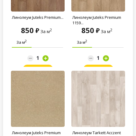
Линолеум Juteks Premium...
Линолеум Juteks Premium
1159...
850
850
2
2
За м
За м
2
2
За м
За м
Заказать
Заказать
Линолеум Juteks Premium
Линолеум Tarkett Acczent