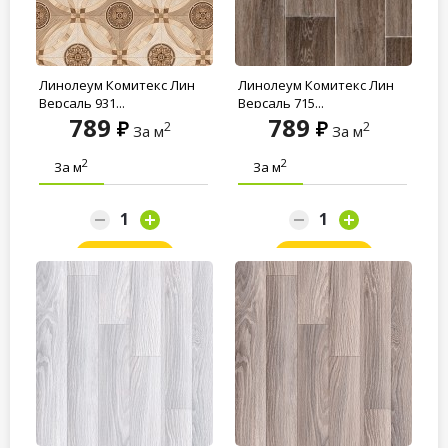
Линолеум Комитекс Лин
Линолеум Комитекс Лин
Версаль 931...
Версаль 715...
789
789
2
2
За м
За м
2
2
За м
За м
Заказать
Заказать