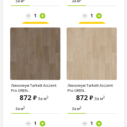
За м
За м
Заказать
Заказать
Линолеум Tarkett Acczent
Линолеум Tarkett Acczent
Pro OREN...
Pro OREN...
872
872
2
2
За м
За м
2
2
За м
За м