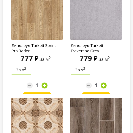
Линолеум Tarkett Sprint
Линолеум Tarkett
Pro Baden...
Travertine Grey...
777
779
2
2
За м
За м
2
2
За м
За м
Заказать
Заказать