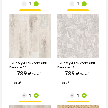
Заказать
Заказать
Линолеум Комитекс Лин
Линолеум Комитекс Лин
Версаль 361...
Версаль 171...
789
789
2
2
За м
За м
2
2
За м
За м
Заказать
Заказать