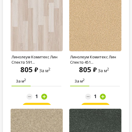
Линолеум Комитекс Лин
Линолеум Комитекс Лин
Спектр 591...
Спектр 451...
805
805
2
2
За м
За м
2
2
За м
За м
Заказать
Заказать