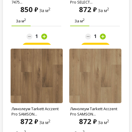
7475...
Pro SELECT...
850
872
2
2
За м
За м
2
2
За м
За м
Заказать
Заказать
Линолеум Tarkett Acczent
Линолеум Tarkett Acczent
Pro SAMSON...
Pro SAMSON...
872
872
2
2
За м
За м
2
2