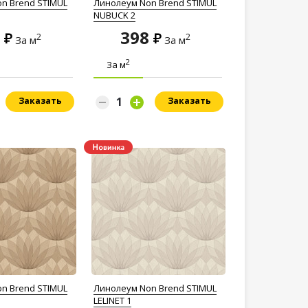
n Brend STIMUL
Линолеум Non Brend STIMUL
NUBUCK 2
8
398
2
2
За м
За м
2
За м
Заказать
Заказать
n Brend STIMUL
Линолеум Non Brend STIMUL
LELINET 1