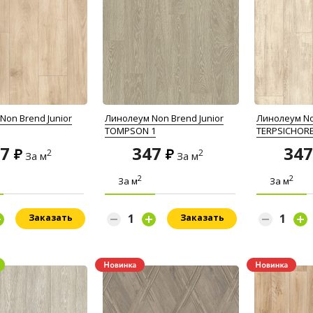
Non Brend Junior
Линолеум Non Brend Junior
Линолеум No
TOMPSON 1
TERPSICHORE
47
347
34
2
2
За м
За м
2
2
За м
За м
Заказать
Заказать