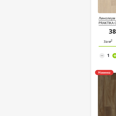
Линолеум 
PRAKTIKA 
3
2
За м