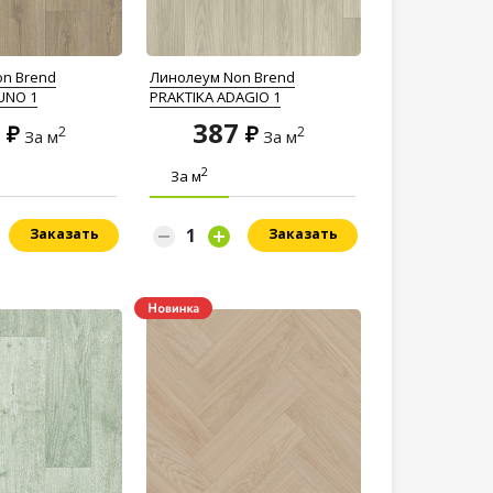
n Brend
Линолеум Non Brend
UNO 1
PRAKTIKA ADAGIO 1
7
387
2
2
За м
За м
2
За м
Заказать
Заказать