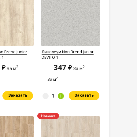
n Brend Junior
Линолеум Non Brend Junior
 1
DEVITO 1
7
347
2
2
За м
За м
2
За м
Заказать
Заказать