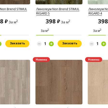
Non Brend STIMUL
Линолеум Non Brend STIMUL
Линолеум No
RIGARD 5
RIGARD 4
98
398
39
2
2
За м
За м
2
2
За м
За м
Заказать
Заказать