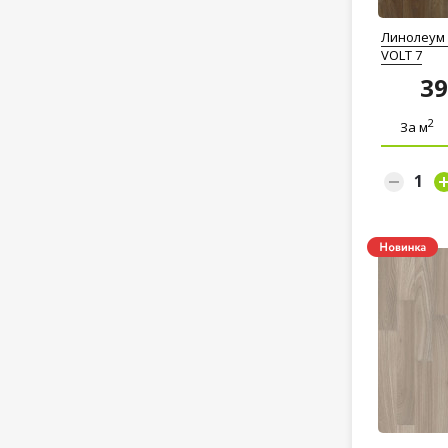
Линолеум 
VOLT 7
3
2
За м