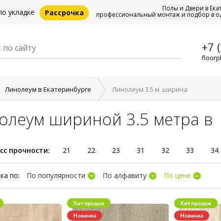
Полы и Двери в Ека
по укладке
Рассрочка
профессиональный монтаж и подбор в о
+7 
floorp
Линолеум в Екатеринбурге
Линолеум 3.5 м. ширина
олеум шириной 3.5 метра в
сс прочности:
21
22
23
31
32
33
34
ка по:
По популярности
По алфавиту
По цене