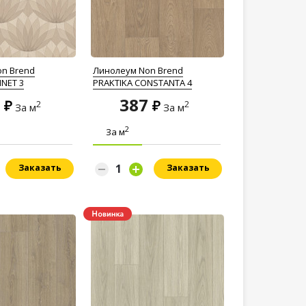
n Brend
Линолеум Non Brend
INET 3
PRAKTIKA CONSTANTA 4
7
387
2
2
За м
За м
2
За м
Заказать
Заказать