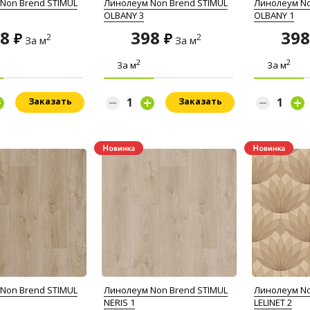
Non Brend STIMUL
Линолеум Non Brend STIMUL
Линолеум No
OLBANY 3
OLBANY 1
98
398
39
2
2
За м
За м
2
2
За м
За м
Заказать
Заказать
Non Brend STIMUL
Линолеум Non Brend STIMUL
Линолеум No
NERIS 1
LELINET 2