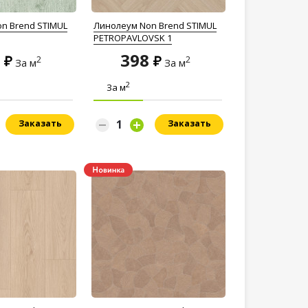
n Brend STIMUL
Линолеум Non Brend STIMUL
PETROPAVLOVSK 1
8
398
2
2
За м
За м
2
За м
Заказать
Заказать