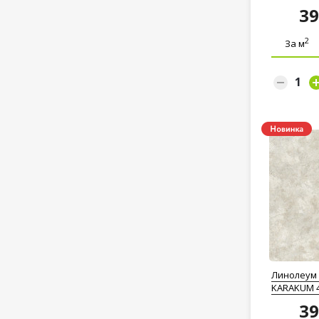
3
2
За м
Линолеум 
KARAKUM 
3