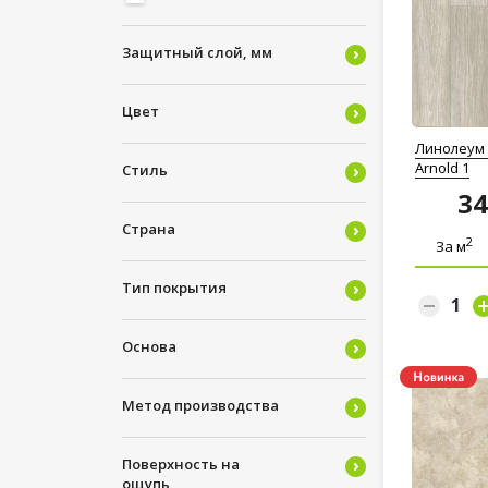
4
5
Защитный слой, мм
Цвет
Линолеум 
Arnold 1
Стиль
3
Страна
2
За м
Тип покрытия
Основа
Метод производства
Поверхность на
ощупь