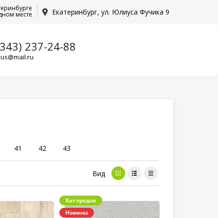
теринбурге
Екатеринбург, ул. Юлиуса Фучика 9
дном месте
(343) 237-24-88
lus@mail.ru
41
42
43
Вид