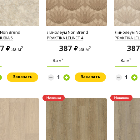
Non Brend
Линолеум Non Brend
Линолеум No
NUBIA 5
PRAKTIKA LELINET 4
PRAKTIKA LEL
87
387
38
2
2
За м
За м
2
2
За м
За м
Заказать
Заказать