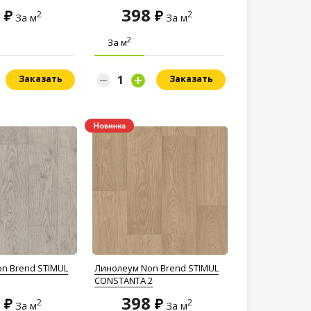
8
398
2
2
За м
За м
2
За м
Заказать
Заказать
n Brend STIMUL
Линолеум Non Brend STIMUL
CONSTANTA 2
8
398
2
2
За м
За м