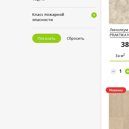
Класс пожарной
опасности
Линолеум 
PRAKTIKA 
Показать
Сбросить
3
2
За м