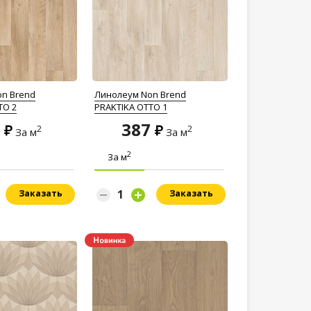
n Brend
Линолеум Non Brend
TO 2
PRAKTIKA OTTO 1
7
387
2
2
За м
За м
2
За м
Заказать
Заказать