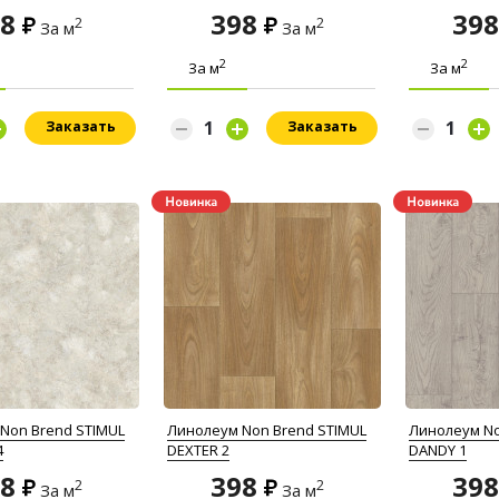
98
398
39
2
2
За м
За м
2
2
За м
За м
Заказать
Заказать
Non Brend STIMUL
Линолеум Non Brend STIMUL
Линолеум No
4
DEXTER 2
DANDY 1
98
398
39
2
2
За м
За м