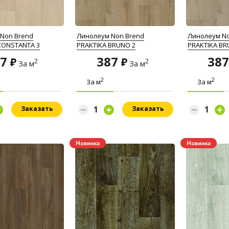
Non Brend
Линолеум Non Brend
Линолеум No
CONSTANTA 3
PRAKTIKA BRUNO 2
PRAKTIKA BR
87
387
38
2
2
За м
За м
2
2
За м
За м
Заказать
Заказать