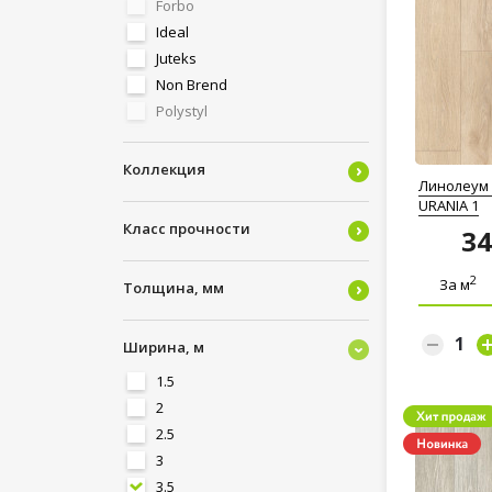
Forbo
Ideal
Juteks
Non Brend
Polystyl
Tarkett
Комитекс Лин
Коллекция
Линолеум 
Синтерос (Sinteros)
URANIA 1
Класс прочности
3
2
За м
Толщина, мм
Ширина, м
1.5
2
2.5
3
3.5