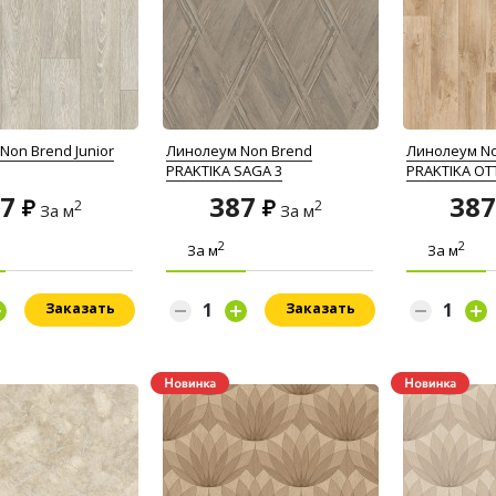
Non Brend Junior
Линолеум Non Brend
Линолеум No
PRAKTIKA SAGA 3
PRAKTIKA OT
47
387
38
2
2
За м
За м
2
2
За м
За м
Заказать
Заказать