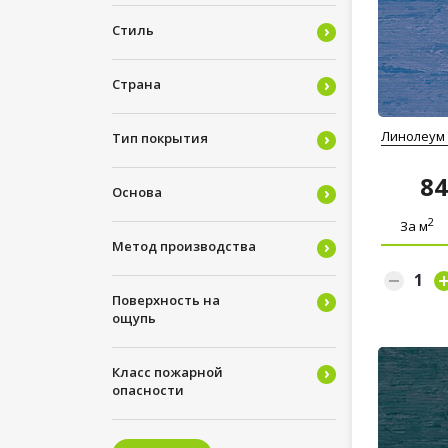
Стиль
Страна
Линолеум T
Тип покрытия
8
Основа
2
За м
Метод производства
Поверхность на
ощупь
Класс пожарной
опасности