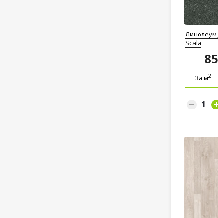
Линолеум 
Scala
8
2
За м