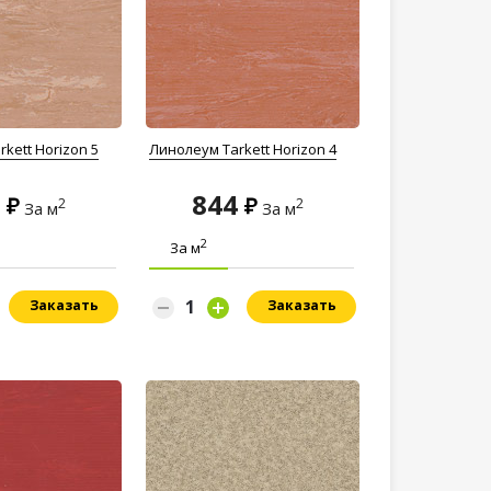
kett Horizon 5
Линолеум Tarkett Horizon 4
4
844
2
2
За м
За м
2
За м
Заказать
Заказать