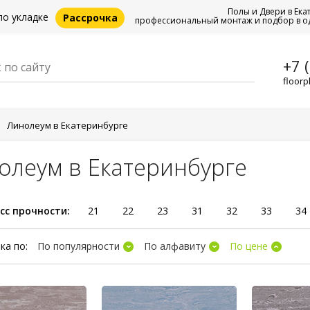
Полы и Двери в Ека
по укладке
Рассрочка
профессиональный монтаж и подбор в о
+7 
floorp
Линолеум в Екатеринбурге
олеум в Екатеринбурге
сс прочности:
21
22
23
31
32
33
34
ка по:
По популярности
По алфавиту
По цене