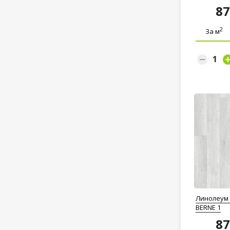
8
2
За м
Линолеум T
BERNE 1
8