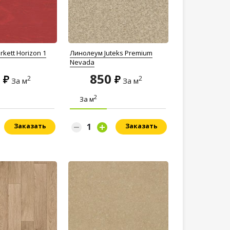
kett Horizon 1
Линолеум Juteks Premium
Nevada
4
850
2
2
За м
За м
2
За м
Заказать
Заказать