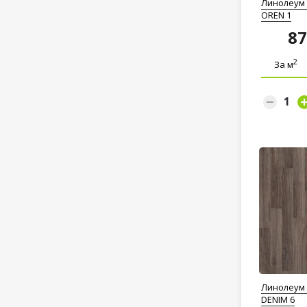
Линолеум T
OREN 1
8
2
За м
Линолеум T
DENIM 6