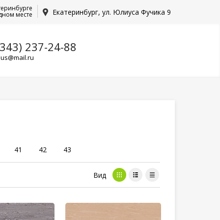
теринбурге
Екатеринбург, ул. Юлиуса Фучика 9
дном месте
(343) 237-24-88
lus@mail.ru
41
42
43
Вид