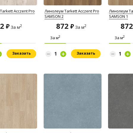
arkett Acczent Pro
Линолеум Tarkett Acczent Pro
Линолеум Tar
SAMSON 2
SAMSON 1
72
872
87
2
2
За м
За м
2
2
За м
За м
Заказать
Заказать