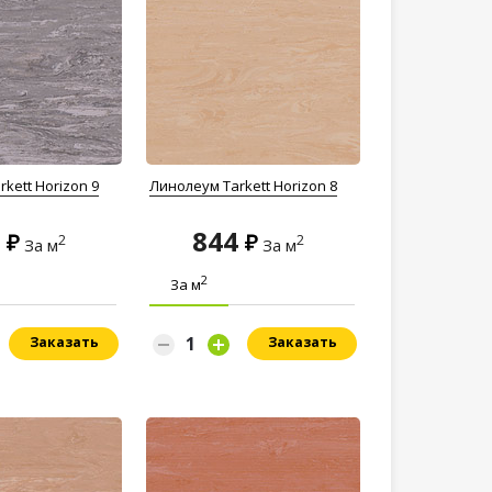
kett Horizon 9
Линолеум Tarkett Horizon 8
4
844
2
2
За м
За м
2
За м
Заказать
Заказать