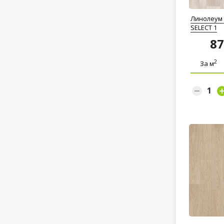
Линолеум T
SELECT 1
8
2
За м