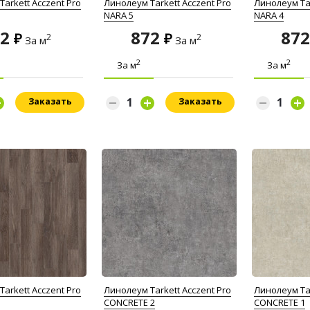
arkett Acczent Pro
Линолеум Tarkett Acczent Pro
Линолеум Tar
NARA 5
NARA 4
72
872
87
2
2
За м
За м
2
2
За м
За м
Заказать
Заказать
arkett Acczent Pro
Линолеум Tarkett Acczent Pro
Линолеум Tar
CONCRETE 2
CONCRETE 1