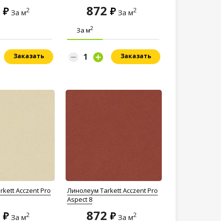
2
872
2
2
За м
За м
2
За м
Заказать
Заказать
kett Acczent Pro
Линолеум Tarkett Acczent Pro
Aspect 8
2
872
2
2
За м
За м