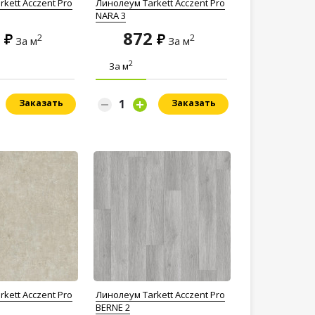
kett Acczent Pro
Линолеум Tarkett Acczent Pro
NARA 3
2
872
2
2
За м
За м
2
За м
Заказать
Заказать
kett Acczent Pro
Линолеум Tarkett Acczent Pro
BERNE 2