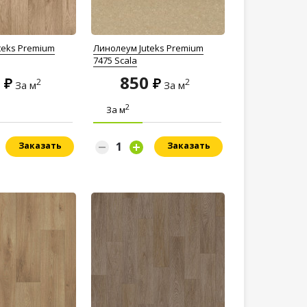
teks Premium
Линолеум Juteks Premium
7475 Scala
0
850
2
2
За м
За м
2
За м
Заказать
Заказать