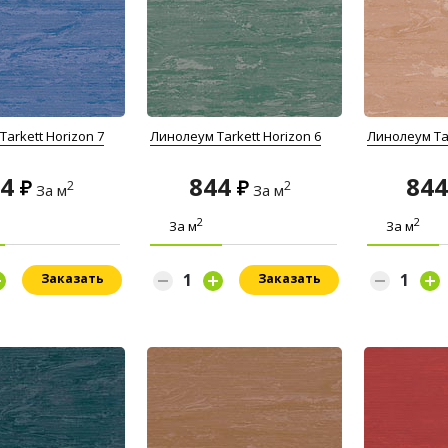
arkett Horizon 7
Линолеум Tarkett Horizon 6
Линолеум Tar
44
844
84
2
2
За м
За м
2
2
За м
За м
Заказать
Заказать