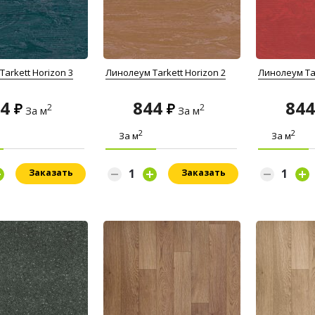
arkett Horizon 3
Линолеум Tarkett Horizon 2
Линолеум Tar
44
844
84
2
2
За м
За м
2
2
За м
За м
Заказать
Заказать