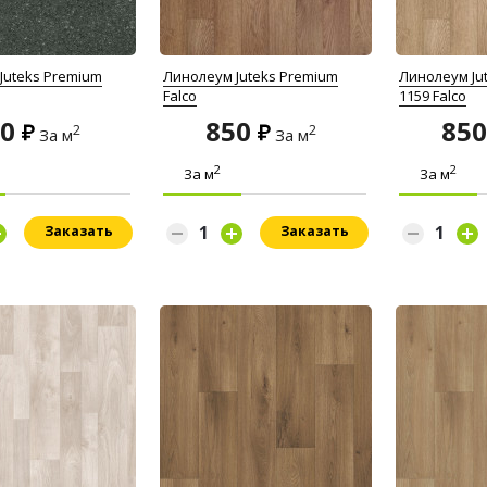
Juteks Premium
Линолеум Juteks Premium
Линолеум Ju
Falco
1159 Falco
50
850
85
2
2
За м
За м
2
2
За м
За м
Заказать
Заказать