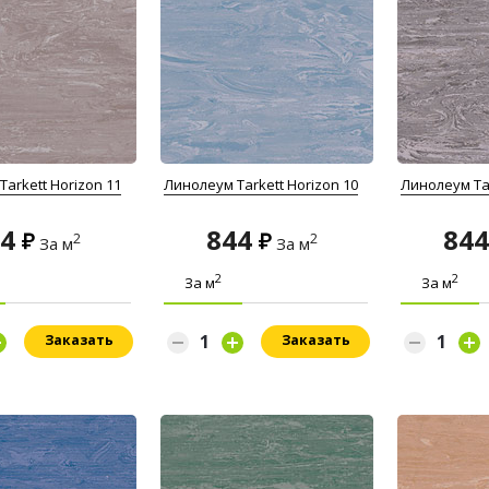
arkett Horizon 11
Линолеум Tarkett Horizon 10
Линолеум Tar
44
844
84
2
2
За м
За м
2
2
За м
За м
Заказать
Заказать