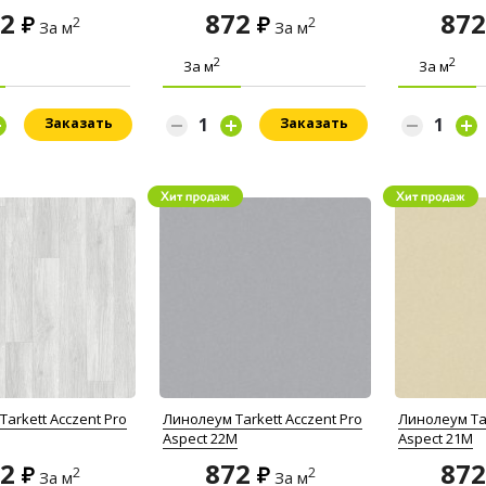
72
872
87
2
2
За м
За м
2
2
За м
За м
Заказать
Заказать
arkett Acczent Pro
Линолеум Tarkett Acczent Pro
Линолеум Tar
Aspect 22M
Aspect 21M
72
872
87
2
2
За м
За м