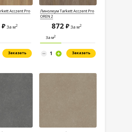
kett Acczent Pro
Линолеум Tarkett Acczent Pro
OREN 2
2
872
2
2
За м
За м
2
За м
Заказать
Заказать