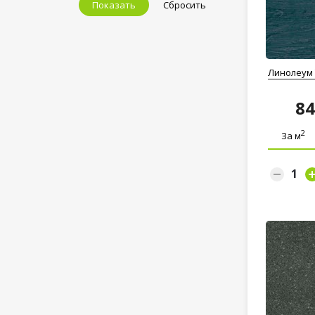
Показать
Сбросить
Линолеум T
8
2
За м