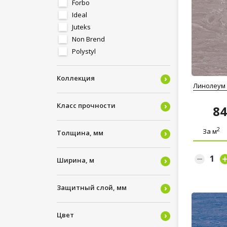
Forbo
Ideal
Juteks
Non Brend
Polystyl
Tarkett
Комитекс Лин
Коллекция
Линолеум T
Синтерос (Sinteros)
Класс прочности
8
2
За м
Толщина, мм
Ширина, м
Защитный слой, мм
Цвет