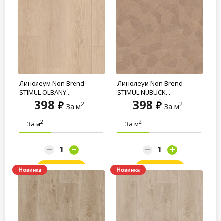
Линолеум Non Brend
Линолеум Non Brend
STIMUL OLBANY...
STIMUL NUBUCK...
398
398
2
2
За м
За м
2
2
За м
За м
Заказать
Заказать