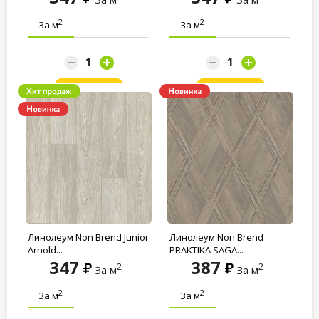
2
2
За м
За м
Заказать
Заказать
Линолеум Non Brend Junior
Линолеум Non Brend
Arnold...
PRAKTIKA SAGA...
347
387
2
2
За м
За м
2
2
За м
За м