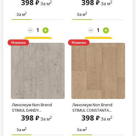
398
398
2
2
За м
За м
2
2
За м
За м
Заказать
Заказать
Линолеум Non Brend
Линолеум Non Brend
STIMUL DANDY...
STIMUL CONSTANTA...
398
398
2
2
За м
За м
2
2
За м
За м