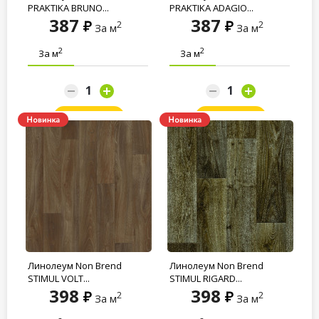
PRAKTIKA BRUNO...
PRAKTIKA ADAGIO...
387
387
2
2
За м
За м
2
2
За м
За м
Заказать
Заказать
Линолеум Non Brend
Линолеум Non Brend
STIMUL VOLT...
STIMUL RIGARD...
398
398
2
2
За м
За м