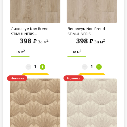
Линолеум Non Brend
Линолеум Non Brend
STIMUL NERIS...
STIMUL NERIS...
398
398
2
2
За м
За м
2
2
За м
За м
Заказать
Заказать