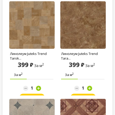
Линолеум Juteks Trend
Линолеум Juteks Trend
Tarok...
Tara...
399
399
2
2
За м
За м
2
2
За м
За м
Заказать
Заказать