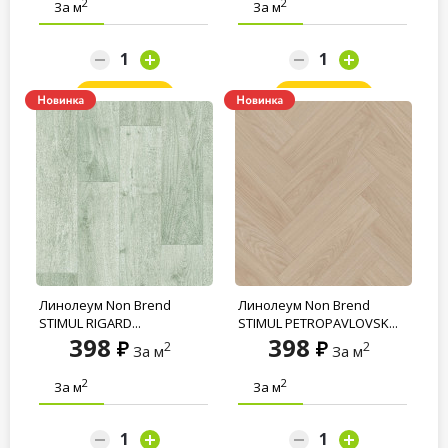
2
2
За м
За м
Заказать
Заказать
Линолеум Non Brend
Линолеум Non Brend
STIMUL RIGARD...
STIMUL PETROPAVLOVSK...
398
398
2
2
За м
За м
2
2
За м
За м