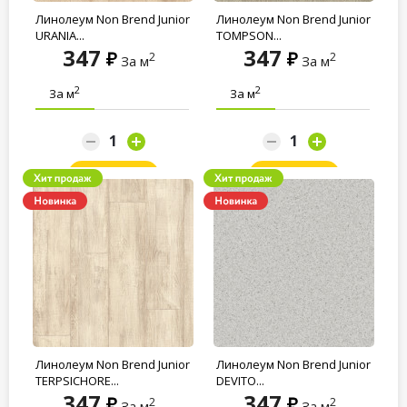
Линолеум Non Brend Junior
Линолеум Non Brend Junior
URANIA...
TOMPSON...
347
347
2
2
За м
За м
2
2
За м
За м
Заказать
Заказать
Линолеум Non Brend Junior
Линолеум Non Brend Junior
TERPSICHORE...
DEVITO...
347
347
2
2
За м
За м