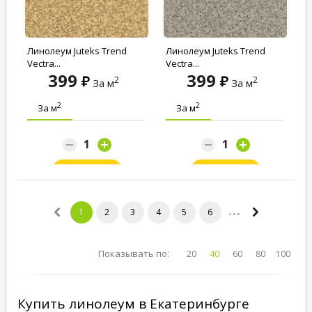
Линолеум Juteks Trend
Линолеум Juteks Trend
Vectra...
Vectra...
399
399
2
2
За м
За м
2
2
За м
За м
Заказать
Заказать
1
2
3
4
5
6
Показывать по:
20
40
60
80
100
Купить линолеум в Екатеринбурге