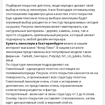
Подбирая покрытие для пола, люди нередко делают свой
выбор в пользу линолеума. А все благодаря оптимальному
соотношению параметра цена-качества этого покрытия.
Еще одним плюсом в пользу выбора линолеума будет
огромный выбор расцветок и текстур предлагаемых сегодня
на рынке. Рисунок линолеума может имитировать как
натуральные материалы - дерево, камень, кожа, так и
просто создавать оригинальный рисунок, который сможет
подчеркнуть любой дизайн интерьера.
Купить линолеум в Екатеринбурге
можно в нашем
интернет-магазине “Флор Плюс”. В нашем каталоге
линолеума представлены все популярные модели таких
фирм как - Tarkett, Синтерос, Polystyl, IVC, LG, Juteks, Forbo,
Ideal.
По структуре линолеум подразделяют на:
Гомогенный - однородное полотно состоящее из
поливинилхлорида. Рисунок этого покрытия наносится не на
поверхность, а пронизывает всю структуру полотна.
Гомогенный линолеум очень стоек к истиранию и
долговечен, но представлен очень ограниченным
количеством расцветок и фактур.
Гетерогенный - включает в свою структуру от 2 до 6 слоев .
Основу такого покрытия составляет стекловолокно, затем
идет декоративный слой, и верхний слой из