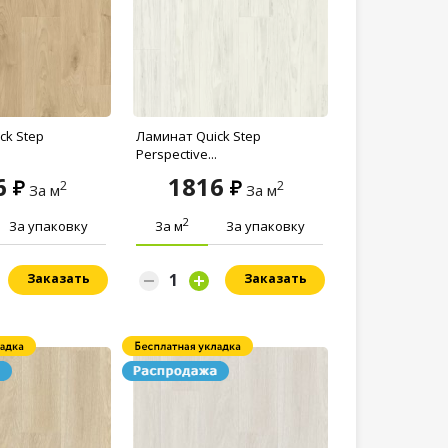
ck Step
Ламинат Quick Step
Perspective...
6
1816
2
2
За м
За м
2
За упаковку
За м
За упаковку
Заказать
Заказать