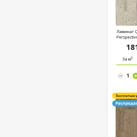
Ламинат Q
Perspective
18
2
За м