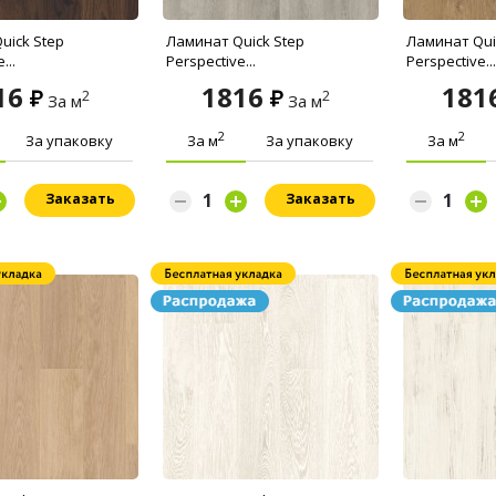
uick Step
Ламинат Quick Step
Ламинат Qui
...
Perspective...
Perspective...
16
1816
181
2
2
За м
За м
2
2
За упаковку
За м
За упаковку
За м
Заказать
Заказать