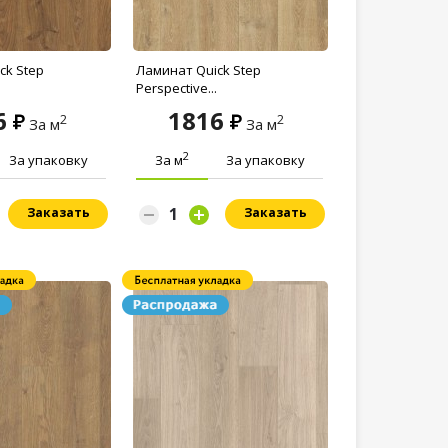
ck Step
Ламинат Quick Step
Perspective...
6
1816
2
2
За м
За м
2
За упаковку
За м
За упаковку
Заказать
Заказать