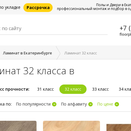
Полы и Двери в Ека
по укладке
Рассрочка
профессиональный монтаж и подбор в о
+7 
floorp
Ламинат в Екатеринбурге
Ламинат 32 класс
инат 32 класса в
сс прочности:
31 класс
32 класс
33 класс
34 кл
ка по:
По популярности
По алфавиту
По цене