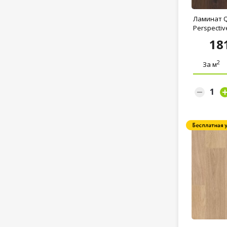
Ламинат Q
Perspective
18
2
За м