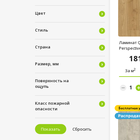
ROYCE (by Kastamonu)
Tarkett
Цвет
Unilin
Vitality (by Balterio)
Стиль
Westerhof
Ламинат Q
Страна
Perspective
18
Размер, мм
2
За м
Поверхность на
ощупь
Класс пожарной
опасности
Показать
Сбросить