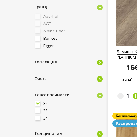
Бренд
Aberhof
AGT
Alpine Floor
Bonkeel
Egger
Ламинат K
Ideal
PLATINIUM
JOSS BEAUMONT
Коллекция
16
Kastamonu
Kronopol
2
Фаска
За м
Kronospan (ULTRADECOR)
Kronospan (ULTRAFLOOR)
Класс прочности
KRONOSTAR (SWISS KRONO)
32
Laminely
33
My Floor
34
Norland (by Alpine Floor)
PROFIELD
Толщина, мм
Quick Step