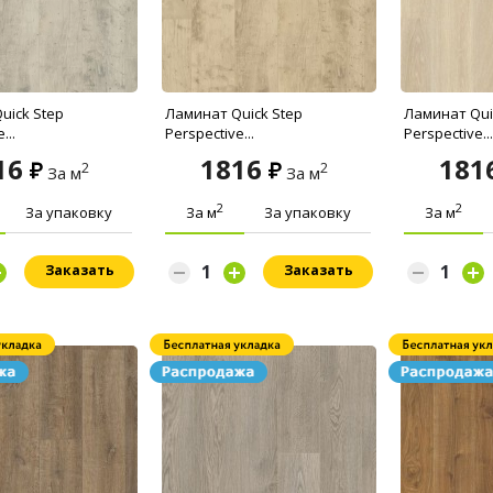
uick Step
Ламинат Quick Step
Ламинат Qui
...
Perspective...
Perspective...
16
1816
181
2
2
За м
За м
2
2
За упаковку
За м
За упаковку
За м
Заказать
Заказать