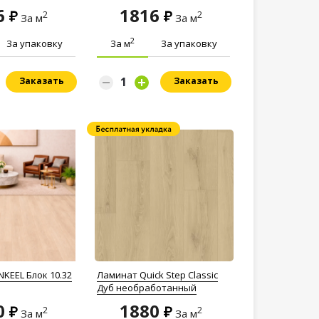
6
1816
2
2
За м
За м
2
За упаковку
За м
За упаковку
Заказать
Заказать
KEEL Блок 10.32
Ламинат Quick Step Classic
Дуб необработанный
0
1880
2
2
За м
За м