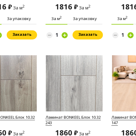
16
1816
181
2
2
За м
За м
2
2
За упаковку
За м
За упаковку
За м
Заказать
Заказать
ONKEEL Блок 10.32
Ламинат BONKEEL Блок 10.32
Ламинат BON
243
147
60
1860
186
2
2
За м
За м