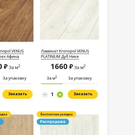
nopol VENUS
Ламинат Kronopol VENUS
рех Афина
PLATINIUM Дуб Нике
0
1660
2
2
За м
За м
2
За упаковку
За м
За упаковку
Заказать
Заказать