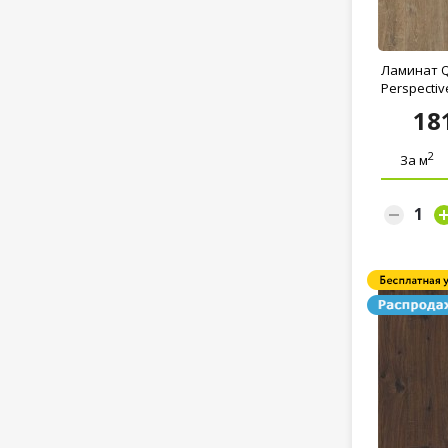
Ламинат Q
Perspective
18
2
За м