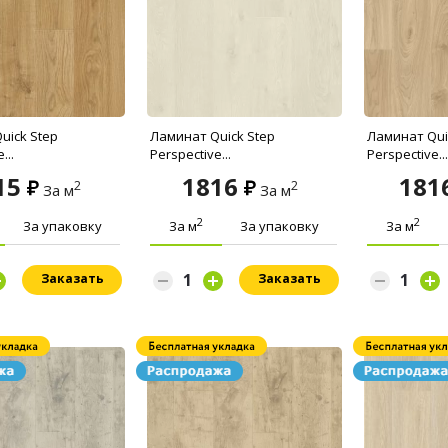
uick Step
Ламинат Quick Step
Ламинат Qui
...
Perspective...
Perspective...
15
1816
181
2
2
За м
За м
2
2
За упаковку
За м
За упаковку
За м
Заказать
Заказать