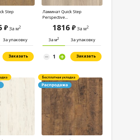
ck Step
Ламинат Quick Step
Perspective...
6
1816
2
2
За м
За м
2
За упаковку
За м
За упаковку
Заказать
Заказать