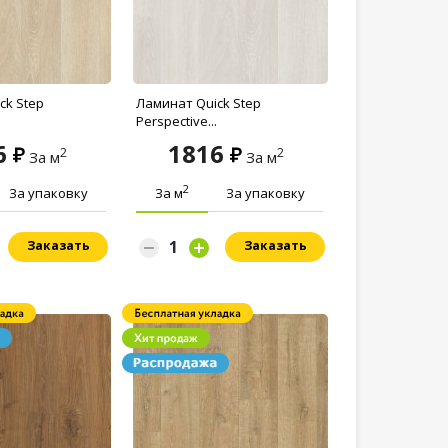
ck Step
Ламинат Quick Step
Perspective...
6
1816
2
2
За м
За м
2
За упаковку
За м
За упаковку
Заказать
Заказать