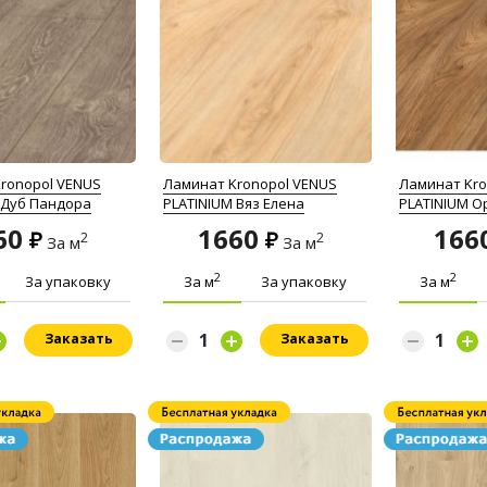
ronopol VENUS
Ламинат Kronopol VENUS
Ламинат Kro
 Дуб Пандора
PLATINIUM Вяз Елена
PLATINIUM О
60
1660
166
2
2
За м
За м
2
2
За упаковку
За м
За упаковку
За м
Заказать
Заказать