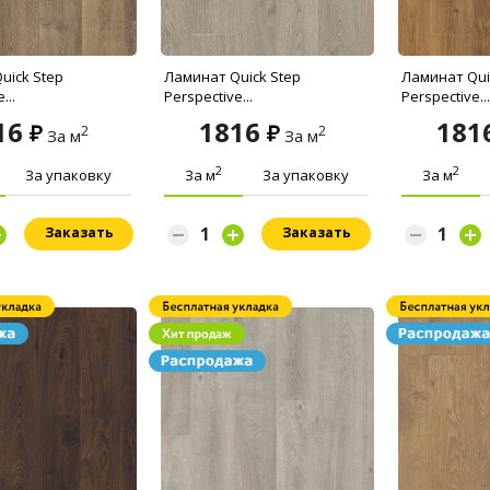
uick Step
Ламинат Quick Step
Ламинат Qui
...
Perspective...
Perspective...
16
1816
181
2
2
За м
За м
2
2
За упаковку
За м
За упаковку
За м
Заказать
Заказать