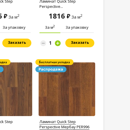
ck Step
Ламинат Quick Step
Perspective...
6
1816
2
2
За м
За м
2
За упаковку
За м
За упаковку
Заказать
Заказать
ck Step
Ламинат Quick Step
Perspective Мербау PER996