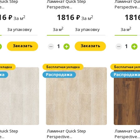
uick Step
Ламинат Quick Step
Ламинат Qui
...
Perspective...
Perspective...
16
1816
181
2
2
За м
За м
2
2
За упаковку
За м
За упаковку
За м
Заказать
Заказать
uick Step
Ламинат Quick Step
Ламинат Qui
...
Perspective...
Perspective...