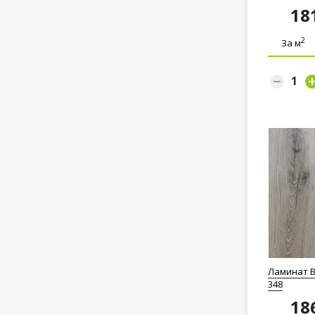
18
2
За м
Ламинат B
348
18