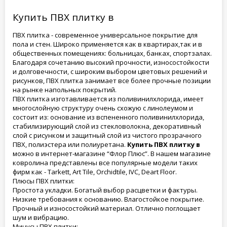
Купить ПВХ плитку в
ПВХ плитка - современное универсальное покрытие для
пола и стен. Широко применяется как в квартирах,так и в
общественных помещениях: больницах, банках, спортзалах.
Благодаря сочетанию высокий прочности, износостойкости
и долговечности, с широким выбором цветовых решений и
рисунков, ПВХ плитка занимает все более прочные позиции
на рынке напольных покрытий.
ПВХ плитка изготавливается из поливинилхлорида, имеет
многослойную структуру очень схожую с линолеумом и
состоит из: основание из вспененного поливинилхлорида,
стабилизирующий слой из стекловолокна, декоративный
слой с рисунком и защитный слой из чистого прозрачного
ПВХ, полиэстера или полиуретана.
Купить ПВХ плитку в
можно в интернет-магазине “Флор Плюс”. В нашем магазине
ковролина представлены все популярные модели таких
фирм как - Tarkett, Art Tile, Orchidtile, IVC, Deart Floor.
Плюсы ПВХ плитки:
Простота укладки. Богатый выбор расцветки и фактуры.
Низкие требования к основанию. Влагостойкое покрытие.
Прочный и износостойкий материал. Отлично поглощает
шум и вибрацию.
Минусы ПВХ плитки: