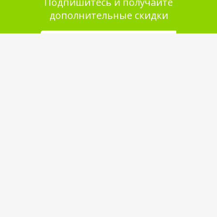
Подпишитесь и получайте
дополнительные скидки
Помощь в покупке
Выбор товара
Как сделать заказ
Оплата
Доставка
Самовывоз