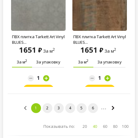
ПВХ плитка Tarkett Art Vinyl
ПВХ плитка Tarkett Art Vinyl
BLUES...
BLUES...
1651
1651
2
2
За м
За м
2
2
За м
За упаковку
За м
За упаковку
Заказать
Заказать
1
2
3
4
5
6
Показывать по:
20
40
60
80
100