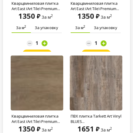
Кварцвиниловая плитка
Кварцвиниловая плитка
Art East (Art Tile) Premium...
Art East (Art Tile) Premium...
1350
1350
2
2
За м
За м
2
2
За м
За упаковку
За м
За упаковку
Заказать
Заказать
Кварцвиниловая плитка
ПВХ плитка Tarkett Art Vinyl
Art East (Art Tile) Premium...
BLUES...
1350
1651
2
2
За м
За м