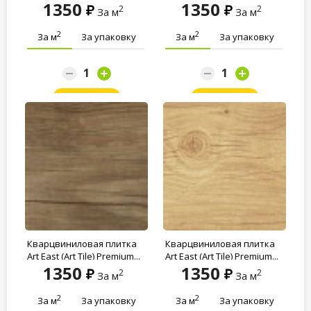
1350
1350
2
2
За м
За м
2
2
За м
За упаковку
За м
За упаковку
Заказать
Заказать
Кварцвиниловая плитка
Кварцвиниловая плитка
Art East (Art Tile) Premium...
Art East (Art Tile) Premium...
1350
1350
2
2
За м
За м
2
2
За м
За упаковку
За м
За упаковку