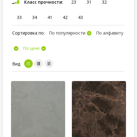
Класс прочности:
23
31
32
33
34
41
42
43
Сортировка по:
По популярности
По алфавиту
По цене
Вид