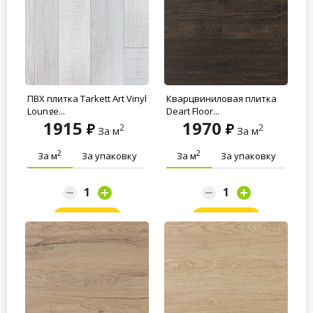
ПВХ плитка Tarkett Art Vinyl
Кварцвиниловая плитка
Lounge...
Deart Floor...
1915
1970
2
2
За м
За м
2
2
За м
За упаковку
За м
За упаковку
Заказать
Заказать