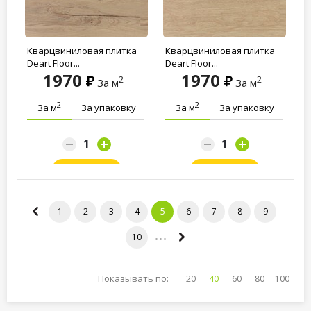
Кварцвиниловая плитка
Кварцвиниловая плитка
Deart Floor...
Deart Floor...
1970
1970
2
2
За м
За м
2
2
За м
За упаковку
За м
За упаковку
Заказать
Заказать
1
2
3
4
5
6
7
8
9
10
Показывать по:
20
40
60
80
100