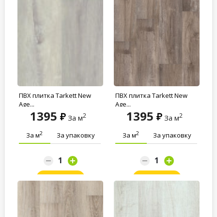
ПВХ плитка Tarkett New
ПВХ плитка Tarkett New
Age...
Age...
1395
1395
2
2
За м
За м
2
2
За м
За упаковку
За м
За упаковку
Заказать
Заказать