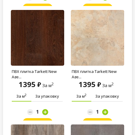
Заказать
Заказать
ПВХ плитка Tarkett New
ПВХ плитка Tarkett New
Age...
Age...
1395
1395
2
2
За м
За м
2
2
За м
За упаковку
За м
За упаковку
Заказать
Заказать