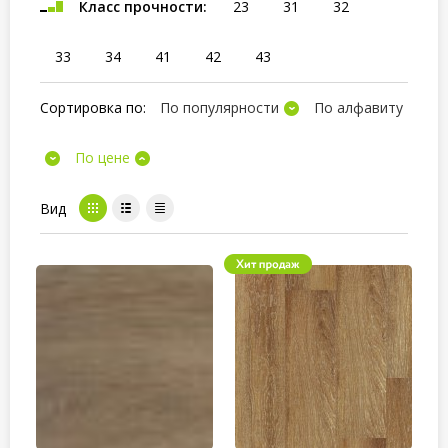
Класс прочности:
23
31
32
33
34
41
42
43
Сортировка по:
По популярности
По алфавиту
По цене
Вид