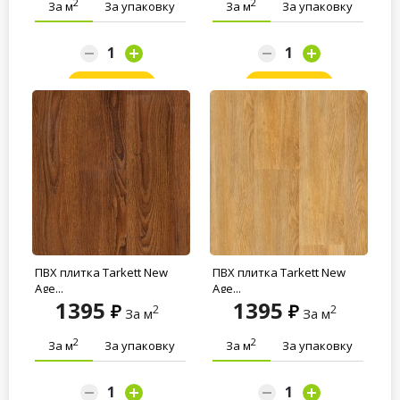
2
2
За м
За упаковку
За м
За упаковку
Заказать
Заказать
ПВХ плитка Tarkett New
ПВХ плитка Tarkett New
Age...
Age...
1395
1395
2
2
За м
За м
2
2
За м
За упаковку
За м
За упаковку