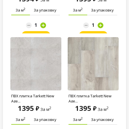
2
2
За м
За упаковку
За м
За упаковку
Заказать
Заказать
ПВХ плитка Tarkett New
ПВХ плитка Tarkett New
Age...
Age...
1395
1395
2
2
За м
За м
2
2
За м
За упаковку
За м
За упаковку