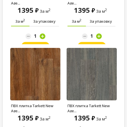
Age...
Age...
1395
1395
2
2
За м
За м
2
2
За м
За упаковку
За м
За упаковку
Заказать
Заказать
ПВХ плитка Tarkett New
ПВХ плитка Tarkett New
Age...
Age...
1395
1395
2
2
За м
За м