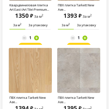
Кварцвиниловая плитка
ПВХ плитка Tarkett New
Art East (Art Tile) Premium...
Age...
1350
1393
2
2
За м
За м
2
2
За м
За упаковку
За м
За упаковку
Заказать
Заказать
ПВХ плитка Tarkett New
ПВХ плитка Tarkett New
Age...
Age...
1394
1395
2
2
За м
За м