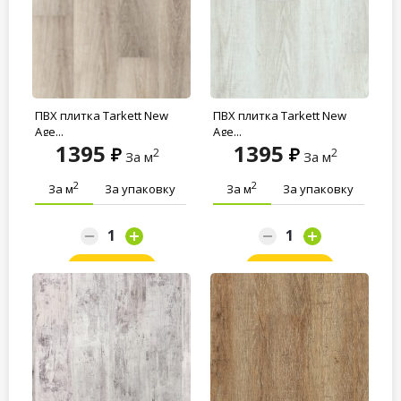
ПВХ плитка Tarkett New
ПВХ плитка Tarkett New
Age...
Age...
1395
1395
2
2
За м
За м
2
2
За м
За упаковку
За м
За упаковку
Заказать
Заказать