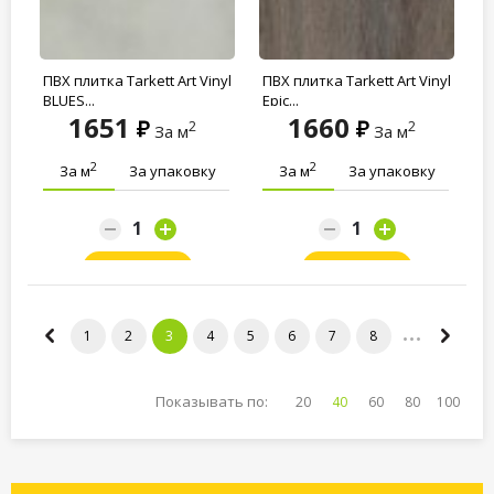
ПВХ плитка Tarkett Art Vinyl
ПВХ плитка Tarkett Art Vinyl
BLUES...
Epic...
1651
1660
2
2
За м
За м
2
2
За м
За упаковку
За м
За упаковку
Заказать
Заказать
1
2
3
4
5
6
7
8
Показывать по:
20
40
60
80
100