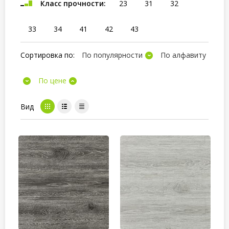
Класс прочности:
23
31
32
33
34
41
42
43
Сортировка по:
По популярности
По алфавиту
По цене
Вид