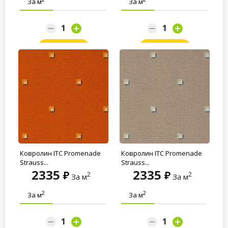
За м
За м
Заказать
Заказать
Ковролин ITC Promenade
Ковролин ITC Promenade
Strauss...
Strauss...
2335
2335
2
2
За м
За м
2
2
За м
За м