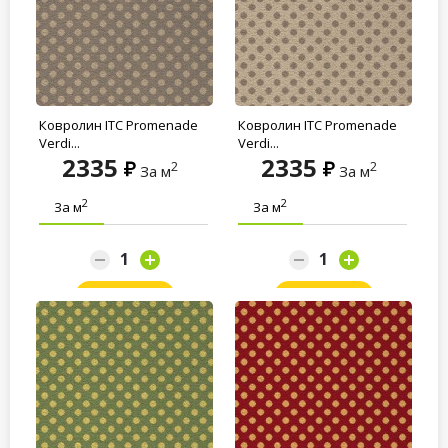
Ковролин ITC Promenade
Ковролин ITC Promenade
Verdi...
Verdi...
2335
2335
2
2
За м
За м
2
2
За м
За м
Заказать
Заказать