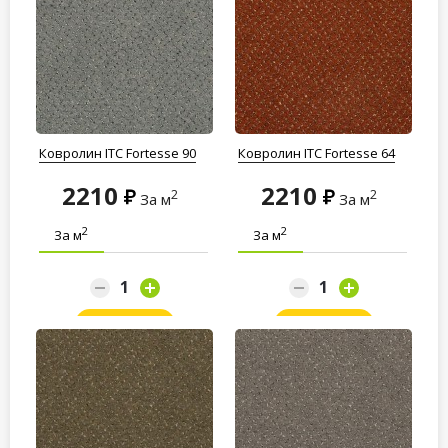
Ковролин ITC Fortesse 90
Ковролин ITC Fortesse 64
2210
2210
2
2
За м
За м
2
2
За м
За м
Заказать
Заказать