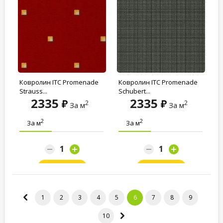
Ковролин ITC Promenade
Ковролин ITC Promenade
Strauss...
Schubert...
2335
2335
2
2
За м
За м
2
2
За м
За м
Заказать
Заказать
1
2
3
4
5
6
7
8
9
10