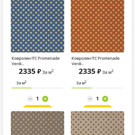
Ковролин ITC Promenade
Ковролин ITC Promenade
Verdi...
Verdi...
2335
2335
2
2
За м
За м
2
2
За м
За м
Заказать
Заказать