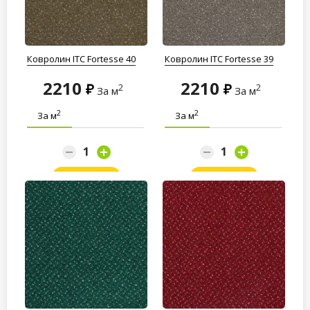
Ковролин ITC Fortesse 40
Ковролин ITC Fortesse 39
2210
2210
2
2
За м
За м
2
2
За м
За м
Заказать
Заказать