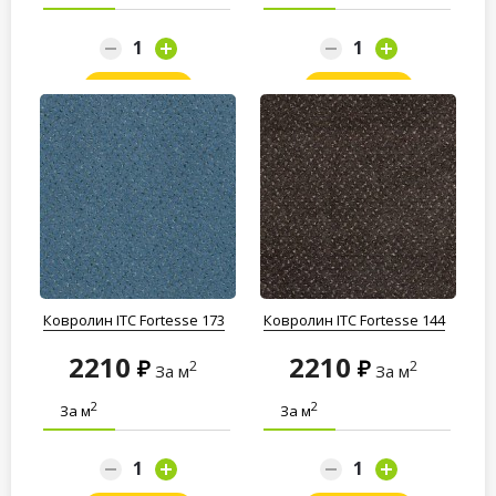
Заказать
Заказать
Ковролин ITC Fortesse 173
Ковролин ITC Fortesse 144
2210
2210
2
2
За м
За м
2
2
За м
За м