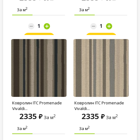
2
2
За м
За м
Заказать
Заказать
Ковролин ITC Promenade
Ковролин ITC Promenade
Vivaldi...
Vivaldi...
2335
2335
2
2
За м
За м
2
2
За м
За м