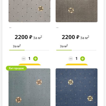
...
...
2200
2200
2
2
За м
За м
2
2
За м
За м
Заказать
Заказать